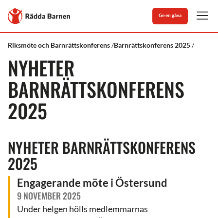
Stäng
Till
Ge en gåva
Rädda
Men
Barnens
startsida
Rädda
Medlem
Vår
Nyheter
Riksmöte och Barnrättskonferens
Barnrättskonferens 2025
Barnen
&
demokrati
Barnrättskonferens
NYHETER
volontär
2025
BARNRÄTTSKONFERENS
2025
NYHETER BARNRÄTTSKONFERENS
2025
Engagerande möte i Östersund
9 NOVEMBER 2025
Under helgen hölls medlemmarnas