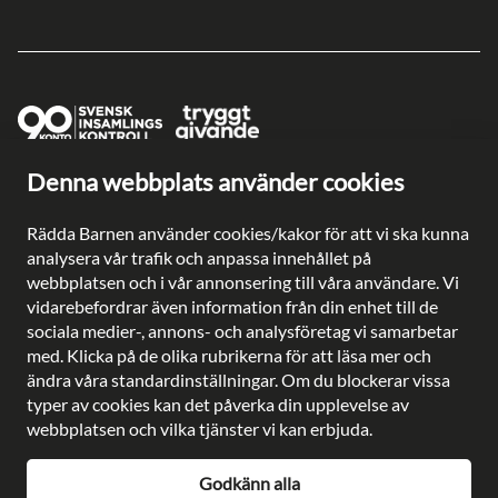
Denna webbplats använder cookies
Ge en gåva direkt
Swish: 902 0033
Rädda Barnen använder cookies/kakor för att vi ska kunna
Plusgiro: 90 2003-3
analysera vår trafik och anpassa innehållet på
Bankgiro: 902-0033
webbplatsen och i vår annonsering till våra användare. Vi
Säkra betalningar med
vidarebefordrar även information från din enhet till de
sociala medier-, annons- och analysföretag vi samarbetar
med. Klicka på de olika rubrikerna för att läsa mer och
ändra våra standardinställningar. Om du blockerar vissa
typer av cookies kan det påverka din upplevelse av
Besöksadress: Gustavslundsvägen 141, Bromma
webbplatsen och vilka tjänster vi kan erbjuda.
Postadress: Rädda Barnen, 107 88 Stockholm
Telefon:
08-698 90 00
E-post:
kundservice@rb.se
Godkänn alla