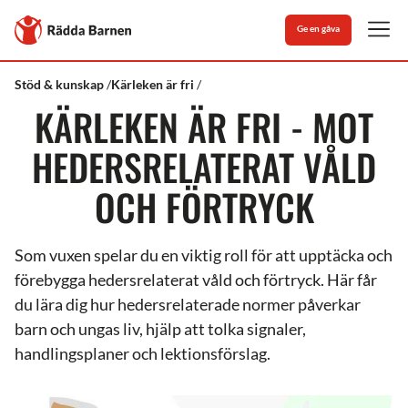
Stäng
Till
Ge en gåva
Rädda
Men
Barnens
startsida
Rädda
Kärleken
Stöd & kunskap
Kärleken är fri
Barnen
är
KÄRLEKEN ÄR FRI - MOT
fri
-
mot
HEDERSRELATERAT VÅLD
hedersrelaterat
våld
OCH FÖRTRYCK
och
förtryck
Som vuxen spelar du en viktig roll för att upptäcka och
förebygga hedersrelaterat våld och förtryck. Här får
du lära dig hur hedersrelaterade normer påverkar
barn och ungas liv, hjälp att tolka signaler,
handlingsplaner och lektionsförslag.