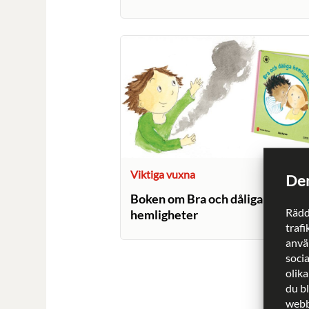
Viktiga vuxna
Den
Boken om Bra och dåliga
Rädd
hemligheter
trafi
använ
soci
olika
du b
webbp