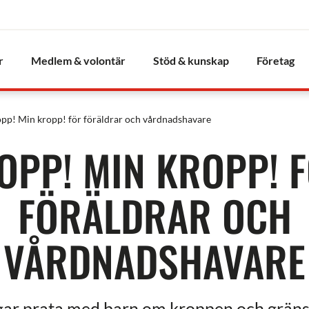
r
Medlem & volontär
Stöd & kunskap
Företag
opp! Min kropp! för föräldrar och vårdnadshavare
OPP! MIN KROPP! 
FÖRÄLDRAR OCH
VÅRDNADSHAVARE
ar prata med barn om kroppen och gränser