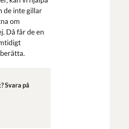
de inte gillar
etna om
j. Då får de en
mtidigt
 berätta.
t? Svara på