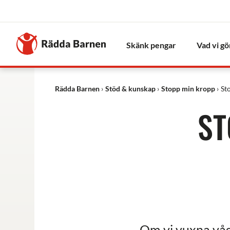
Stäng
Till
Rädda
Skänk pengar
Vad vi gö
Barnens
startsida
Rädda Barnen
Stöd & kunskap
Stopp min kropp
St
ST
Om vi vuxna våg