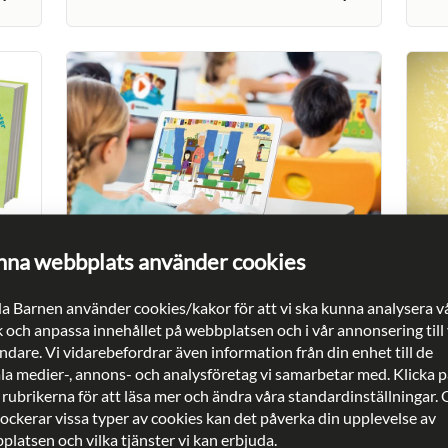
Viktiga vuxna
Vik
na webbplats använder cookies
a Barnen använder cookies/kakor för att vi ska kunna analysera v
Stopp! Min kropp!-spelet
Vad
k och anpassa innehållet på webbplatsen och i vår annonsering till
dare. Vi vidarebefordrar även information från din enhet till de
ala medier-, annons- och analysföretag vi samarbetar med. Klicka p
Visa fler
 rubrikerna för att läsa mer och ändra våra standardinställningar.
lockerar vissa typer av cookies kan det påverka din upplevelse av
latsen och vilka tjänster vi kan erbjuda.