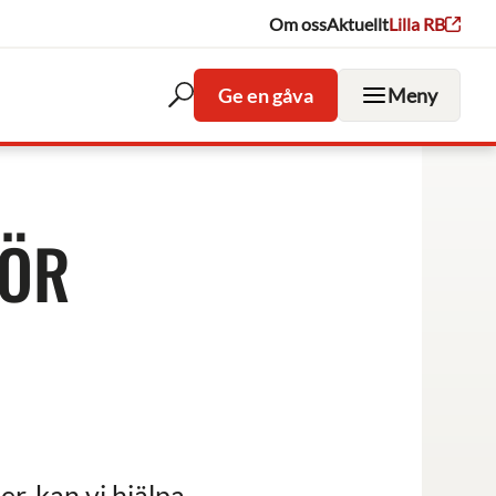
Om oss
Aktuellt
Lilla RB
Ge en gåva
Meny
Öppna
sökfältet
FÖR
, kan vi hjälpa