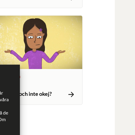
tiga vuxna
år
 är okej och inte okej?
 våra
å de
 Om