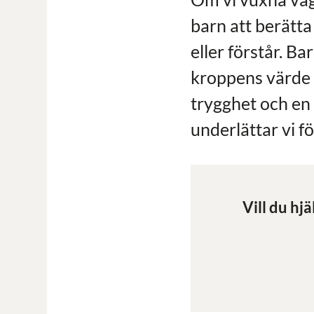
barn att berätta
eller förstår. B
kroppens värde o
trygghet och en 
underlättar vi f
Vill du hj