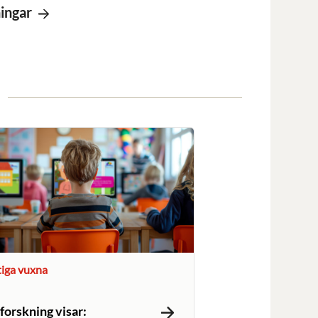
ningar
tiga vuxna
forskning visar: