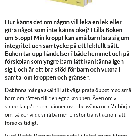
Hur känns det om någon vill leka en lek eller
göra något som inte känns okej? I Lilla Boken
om Stopp! Min kropp! kan små barn lära sig om
integritet och samtycke på ett lekfullt sätt.
Boken tar upp händelser i både hemmet och på
förskolan som yngre barn lätt kan känna igen
sig i, och är ett bra stöd för barn och vuxna i
samtal om kroppen och gränser.
Det finns många skäl till att våga prata öppet med små
barn om rätten till den egna kroppen. Även om vi
snubblar på orden, känner oss obekväma och får börja
om, så gör vi de små barnen en stor tjänst genom att
försöka tidigt.
Vi på Rädda Barnen hoppas att Lilla boken om Stopp!