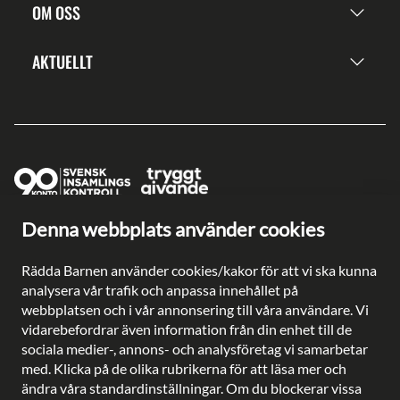
OM OSS
AKTUELLT
Denna webbplats använder cookies
Ge en gåva direkt
Swish: 902 0033
Rädda Barnen använder cookies/kakor för att vi ska kunna
Plusgiro: 90 2003-3
analysera vår trafik och anpassa innehållet på
Bankgiro: 902-0033
webbplatsen och i vår annonsering till våra användare. Vi
Säkra betalningar med
vidarebefordrar även information från din enhet till de
sociala medier-, annons- och analysföretag vi samarbetar
med. Klicka på de olika rubrikerna för att läsa mer och
ändra våra standardinställningar. Om du blockerar vissa