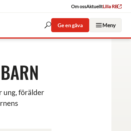
Om oss
Aktuellt
Lilla RB
Ge en gåva
Meny
Öppna
sökfältet
 BARN
 ung, förälder
arnens