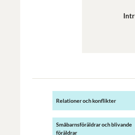
Int
Relationer och konflikter
Småbarnsföräldrar och blivande
föräldrar