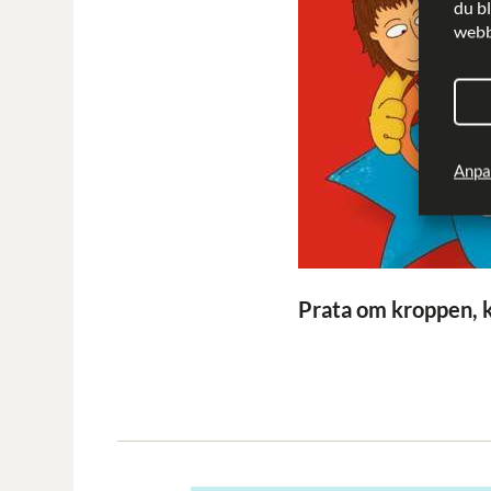
du b
webbp
Anpa
Prata om kroppen, 