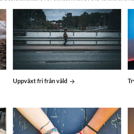
Uppväxt fri från våld
Tr