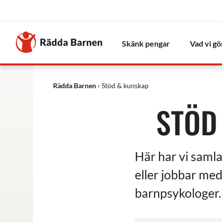
Stäng
Till
Rädda
Skänk pengar
Vad vi gö
Barnens
startsida
Rädda Barnen
Stöd & kunskap
STÖD
Här har vi samla
eller jobbar me
barnpsykologer.