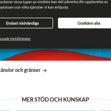
lockerar vissa typer av cookies kan det påverka din upplevelse av
latsen och vilka tjänster vi kan erbjuda.
Endast nödvändiga
Godkänn alla
ssade inställningar
känslor och gränser
MER STÖD OCH KUNSKAP