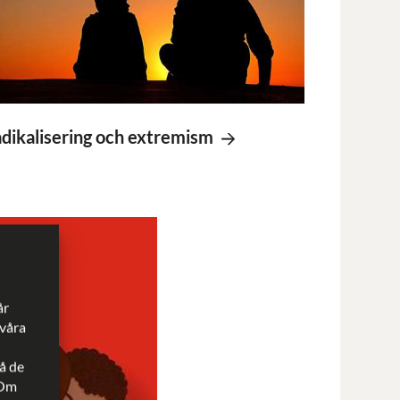
dikalisering och extremism
år
 våra
å de
 Om