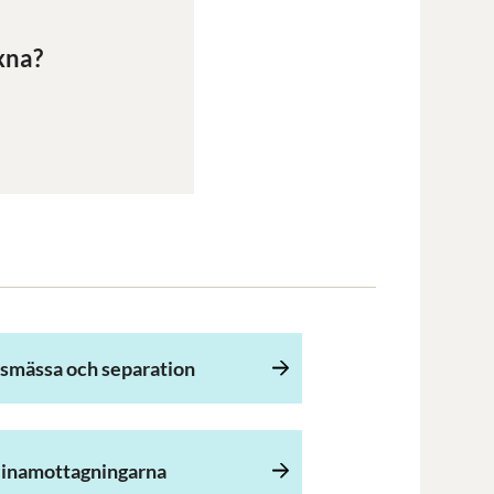
xna?
lsmässa och separation
inamottagningarna