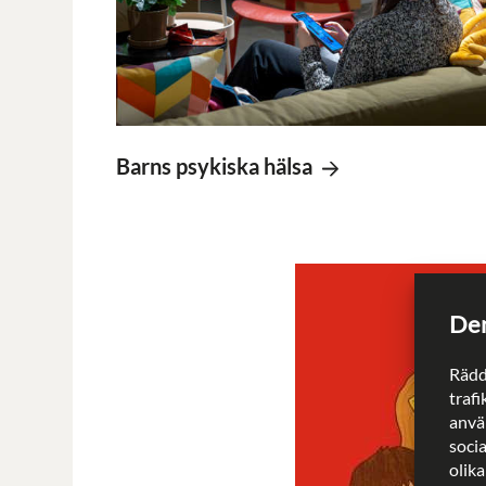
Barns psykiska hälsa
Den
Rädd
trafi
använ
soci
olika