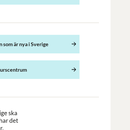
n som är nya i Sverige
urscentrum
rige ska
 har det
r.