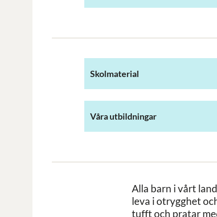
Skolmaterial
Våra utbildningar
Alla barn i vårt lan
leva i otrygghet oc
tufft och pratar med