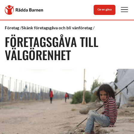
Stäng
Till
Ge en gåva
Rädda
Men
Barnens
startsida
Rädda
Företagsgåva
Företag
Skänk företagsgåva och bli vänföretag
Barnen
till
FÖRETAGSGÅVA TILL
välgörenhet
VÄLGÖRENHET