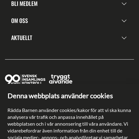
BLI MEDLEM
OM OSS
AKTUELLT
Denna webbplats använder cookies
Ge en gåva direkt
Swish: 902 0033
Rädda Barnen använder cookies/kakor för att vi ska kunna
Plusgiro: 90 2003-3
analysera vår trafik och anpassa innehållet på
Bankgiro: 902-0033
webbplatsen och i vår annonsering till våra användare. Vi
Säkra betalningar med
vidarebefordrar även information från din enhet till de
sociala medier-, annons- och analysföretag vi samarbetar