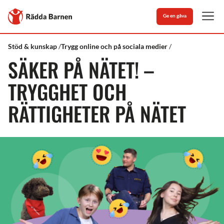
Stäng
Till
Ge en gåva
Rädda
Men
Barnens
startsida
Rädda
Säker
Stöd & kunskap
Trygg online och på sociala medier
Barnen
på
SÄKER PÅ NÄTET! –
nätet!
TRYGGHET OCH
RÄTTIGHETER PÅ NÄTET