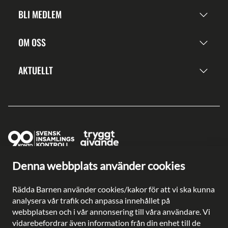
BLI MEDLEM
OM OSS
AKTUELLT
Denna webbplats använder cookies
Ge en gåva direkt
Swish: 902 0033
Rädda Barnen använder cookies/kakor för att vi ska kunna
Plusgiro: 90 2003-3
analysera vår trafik och anpassa innehållet på
Bankgiro: 902-0033
webbplatsen och i vår annonsering till våra användare. Vi
Säkra betalningar med
vidarebefordrar även information från din enhet till de