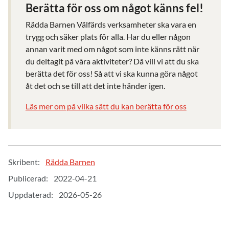
och en kontaktperson.
Berätta för oss om något känns fel!
Rädda Barnen Välfärds verksamheter ska vara en
trygg och säker plats för alla.
Har du eller någon
annan varit med om något som inte känns rätt
när
du deltagit på våra aktiviteter? Då vill vi att du ska
berätta det för oss! Så
att
vi
ska
kunna
göra något
åt det och se till att det inte händer igen.
Läs mer om på vilka sätt du kan berätta för oss
Skribent:
Rädda Barnen
Publicerad:
2022-04-21
Uppdaterad:
2026-05-26