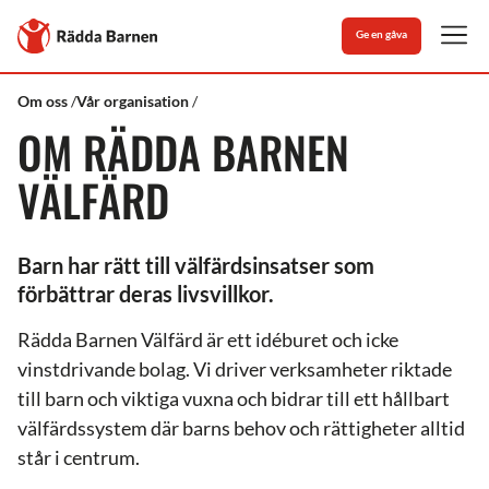
Stäng
Till
Ge en gåva
Rädda
Men
Barnens
startsida
Rädda
Rädda
Om oss
Vår organisation
Barnen
Barnen
OM RÄDDA BARNEN
Välfärd
VÄLFÄRD
Barn har rätt till välfärdsinsatser som
förbättrar deras livsvillkor.
Rädda Barnen Välfärd är ett idéburet och icke
vinstdrivande bolag. Vi driver verksamheter riktade
till barn och viktiga vuxna och bidrar till ett hållbart
välfärdssystem där barns behov och rättigheter alltid
står i centrum.