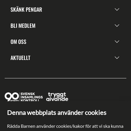
SKÄNK PENGAR
BLI MEDLEM
OM OSS
AKTUELLT
Denna webbplats använder cookies
Ge en gåva direkt
Swish: 902 0033
Rädda Barnen använder cookies/kakor för att vi ska kunna
Plusgiro: 90 2003-3