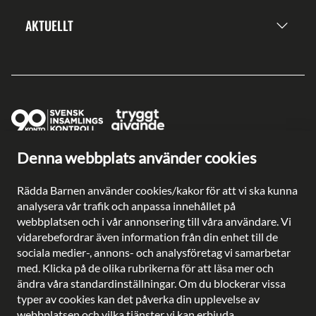
AKTUELLT
Denna webbplats använder cookies
Ge en gåva direkt
Swish: 902 0033
Rädda Barnen använder cookies/kakor för att vi ska kunna
Plusgiro: 90 2003-3
analysera vår trafik och anpassa innehållet på
Bankgiro: 902-0033
webbplatsen och i vår annonsering till våra användare. Vi
Säkra betalningar med
vidarebefordrar även information från din enhet till de
sociala medier-, annons- och analysföretag vi samarbetar
med. Klicka på de olika rubrikerna för att läsa mer och
ändra våra standardinställningar. Om du blockerar vissa
typer av cookies kan det påverka din upplevelse av
Besöksadress: Gustavslundsvägen 141, Bromma
webbplatsen och vilka tjänster vi kan erbjuda.