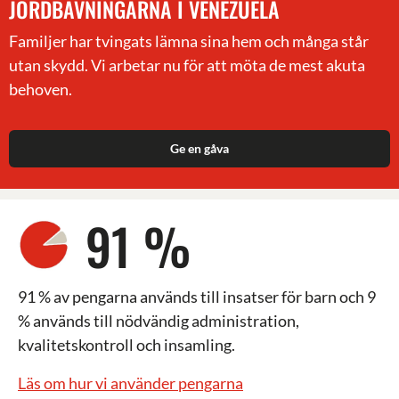
JORDBÄVNINGARNA I VENEZUELA
Familjer har tvingats lämna sina hem och många står
utan skydd. Vi arbetar nu för att möta de mest akuta
behoven.
Ge en gåva
91 %
91 % av pengarna används till insatser för barn och 9
% används till nödvändig administration,
kvalitetskontroll och insamling.
Läs om hur vi använder pengarna