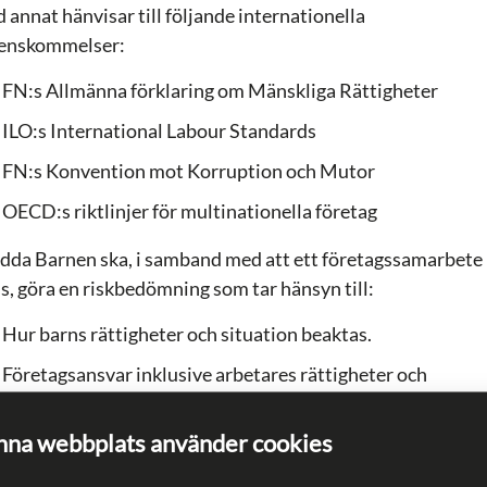
 annat hänvisar till följande internationella
enskommelser:
FN:s Allmänna förklaring om Mänskliga Rättigheter
ILO:s International Labour Standards
FN:s Konvention mot Korruption och Mutor
OECD:s riktlinjer för multinationella företag
ädda Barnen ska, i samband med att ett företagssamarbete
ds, göra en riskbedömning som tar hänsyn till:
Hur barns rättigheter och situation beaktas.
Företagsansvar inklusive arbetares rättigheter och
miljöfrågor.
na webbplats använder cookies
Kontroversiella produkter som till exempel
våldsfrämjande verksamhet, vapen, fossila bränslen,