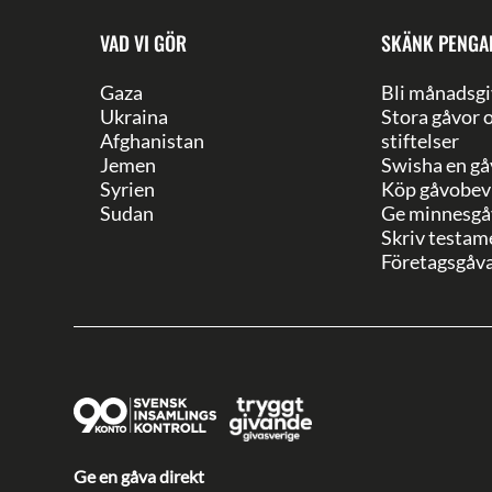
VAD VI GÖR
SKÄNK PENGA
Gaza
Bli månadsgi
Ukraina
Stora gåvor 
Afghanistan
stiftelser
Jemen
Swisha en gå
Syrien
Köp gåvobev
Sudan
Ge minnesgå
Skriv testam
Företagsgåv
Ge en gåva direkt