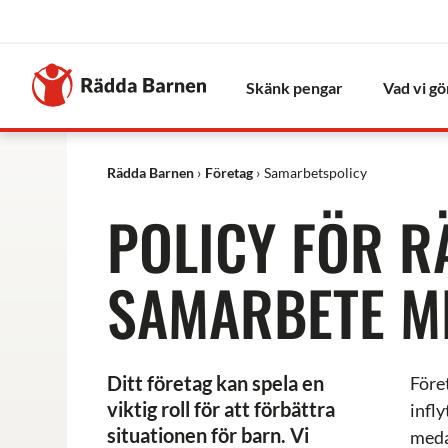
Stäng
Till
Rädda
Skänk pengar
Vad vi gö
Barnens
startsida
Rädda Barnen
Företag
Samarbetspolicy
POLICY FÖR 
SAMARBETE M
Ditt företag kan spela en
Före
viktig roll för att förbättra
infl
situationen för barn. Vi
meda