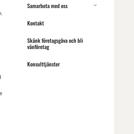
Samarbeta med oss
Undermeny
e.
för
Samarbeta
Kontakt
med
oss
Skänk företagsgåva och bli
vänföretag
Konsulttjänster
l
h
e