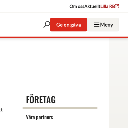
Om oss
Aktuellt
Lilla RB
Ge en gåva
Meny
Öppna
sökfältet
FÖRETAG
tt
Våra partners