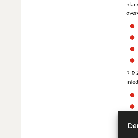
bland
över
3. R
inle
Den