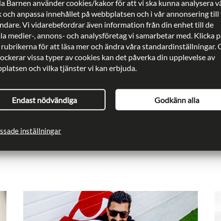
a Barnen använder cookies/kakor för att vi ska kunna analysera v
penningspel, tobak, pornografi, alkohol och
k och anpassa innehållet på webbplatsen och i vår annonsering till
produkter som kan innebära hälso- och miljörisker.
dare. Vi vidarebefordrar även information från din enhet till de
Bolagsstyrning och företagsetik
ala medier-, annons- och analysföretag vi samarbetar med. Klicka p
 rubrikerna för att läsa mer och ändra våra standardinställningar.
fleråriga företagssamarbeten ska riskbedömning ske
lockerar vissa typer av cookies kan det påverka din upplevelse av
latsen och vilka tjänster vi kan erbjuda.
lbundet.
mer information, läs
policyn i sin helhet
.
Endast nödvändiga
Godkänn alla
ent:
Rädda Barnen
ssade inställningar
cerad:
2018-01-19