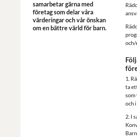
samarbetar gärna med
Rädd
företag som delar våra
ansv
värderingar och vår önskan
Rädd
om en bättre värld för barn.
prog
och/e
Föl
för
1. R
ta et
som v
och i
2. I
Konv
Barn